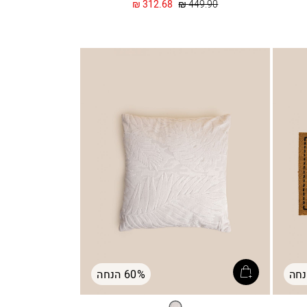
מחיר
החל
312.68 ₪
449.90 ₪
רגיל
מ
60% הנחה
בז