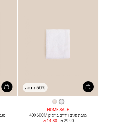
50% הנחה
לבן
וניל
HOME SALE
מגבת פנים וידיים בייסיק 40X60CM
מגבת 
מחיר
החל
14.80 ₪
29.90 ₪
רגיל
מ