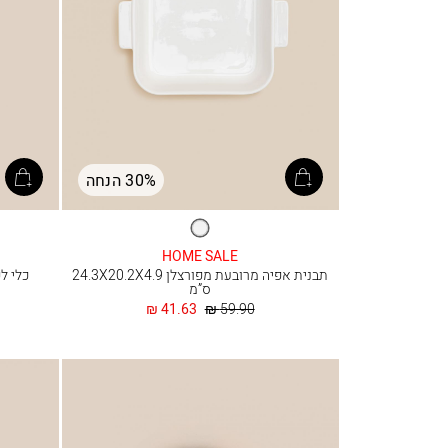
30% הנחה
לבן
HOME SALE
תבנית אפיה מרובעת מפורצלן 24.3X20.2X4.9
כלי לפלפל WHITE
ס”מ
מחיר
החל
41.63 ₪
59.90 ₪
רגיל
מ