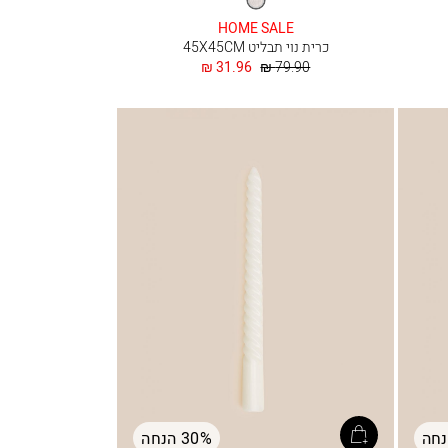
HOME SALE
כרית נוי תבליט 45X45CM
מחיר
החל
31.96 ₪
79.90 ₪
רגיל
מ
30% הנחה