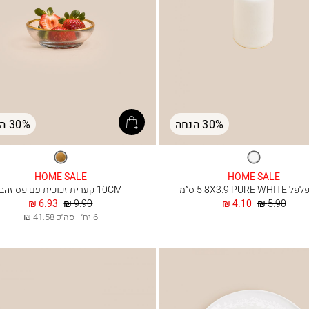
30% הנחה
30% הנחה
לבן
זהב
שקוף
HOME SALE
HOME SALE
5.8X3.9 PURE  ס”מ
10CM קערית זכוכית עם פס זהב
מחיר
החל
מחיר
החל
6.93 ₪
9.90 ₪
4.10 ₪
5.90 ₪
רגיל
מ
רגיל
מ
6 יח׳ - סה״כ 41.58 ₪