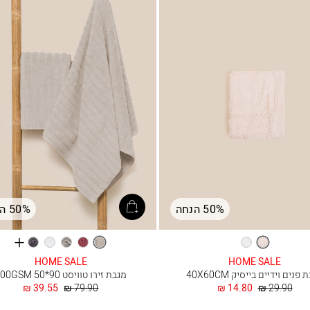
50% הנחה
50% הנחה
See
וניל
לבן
חול
רוז
אפור
לבן
אפור
more
כהה
HOME SALE
HOME SALE
lours
פנים וידיים בייסיק 40X60CM
מגבת זירו טוויסט 90*50 700GSM
מחיר
החל
מחיר
החל
39.55 ₪
79.90 ₪
14.80 ₪
29.90 ₪
רגיל
מ
רגיל
מ