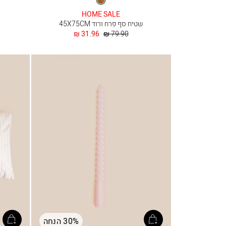
HOME SALE
שטיח סף פרח ורוד 45X75CM
מחיר
החל
31.96 ₪
79.90 ₪
רגיל
מ
30% הנחה