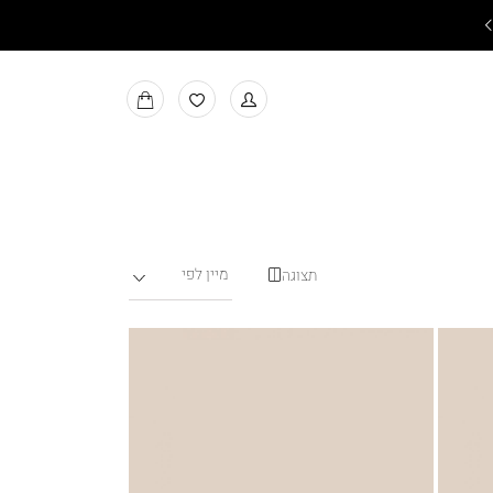
קולקציית הום והדפסת חולצות ביה"ס 5-7 ימי עסקים
למעבר
MY
למועדפים
BAG
תצוגה