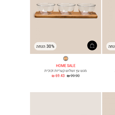
30% הנחה
טבעי
HOME SALE
מגש עץ ושלוש קעריות זכוכית
מחיר
החל
69.43 ₪
99.90 ₪
רגיל
מ