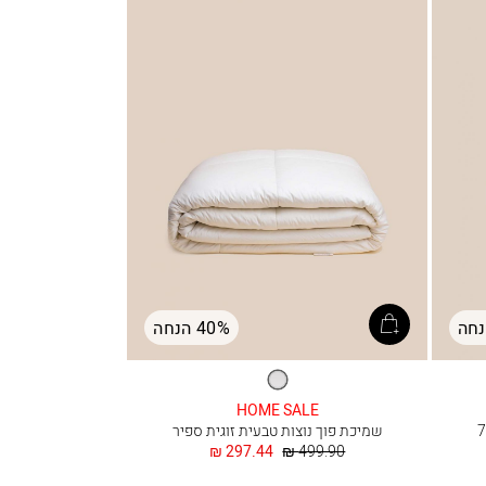
40% הנחה
לבן
HOME SALE
co
שמיכת פוך נוצות טבעית זוגית ספיר
מחיר
החל
297.44 ₪
499.90 ₪
רגיל
מ