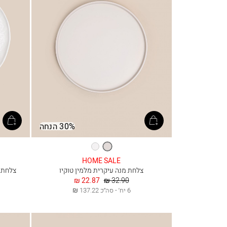
30% הנחה
אבן
לבן
HOME SALE
צלחת מנה עיקרית מלמין טוקיו
צלחת מנה עי
מחיר
החל
22.87 ₪
32.90 ₪
רגיל
מ
6 יח׳ - סה״כ 137.22 ₪