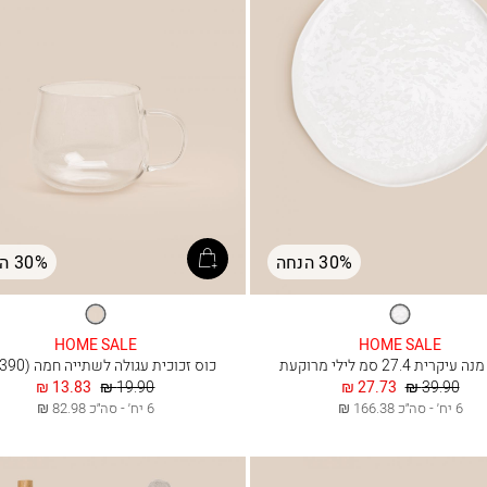
30% הנחה
30% הנחה
לבן
שקוף
HOME SALE
HOME SALE
קרית 27.4 סמ לילי מרוקעת
כוס זכוכית עגולה לשתייה חמה (390 מל)
מחיר
החל
מחיר
החל
13.83 ₪
19.90 ₪
27.73 ₪
39.90 ₪
רגיל
מ
רגיל
מ
6 יח׳ - סה״כ 166.38 ₪
6 יח׳ - סה״כ 82.98 ₪