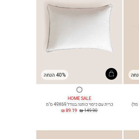
40% הנחה
לבן
HOME SALE
כרית עם כיסוי כותנה בגודל 49X69 ס"מ
מחיר
החל
89.19 ₪
149.90 ₪
רגיל
מ