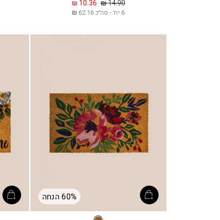
מחיר
החל
10.36 ₪
14.90 ₪
רגיל
מ
6 יח׳ - סה״כ 62.16 ₪
60% הנחה
מולטי