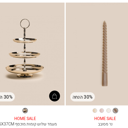
30% הנחה
30% הנחה
חום
לבן
ורוד
אוף
כסף
מעושן
וויט
HOME SALE
HOME SALE
בהיר
נר מסובב
מעמד שלוש קומות מוכסף 24.5X37CM