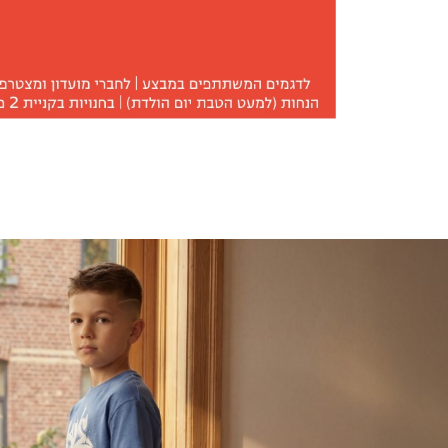
'ינסים
ילדים
מוד
ובי
נים-
וביות