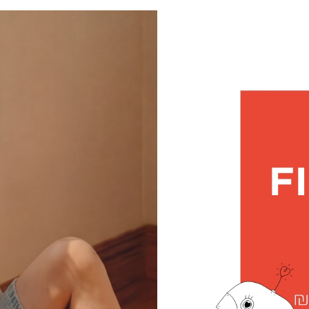
|
חולצות
|
עמוד
לובי
בנים-
4
קוביות
(160)