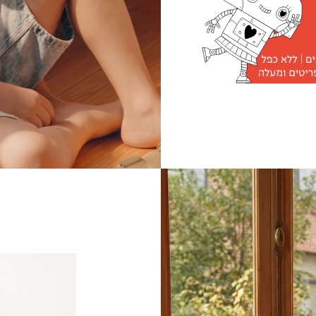
|
נעליים
לילדים
|
עמוד
לובי
בנים-
4
קוביות
(160)