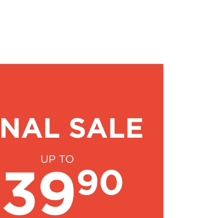
צעות
יוחדות
מוד
ובי
נים-
וביות