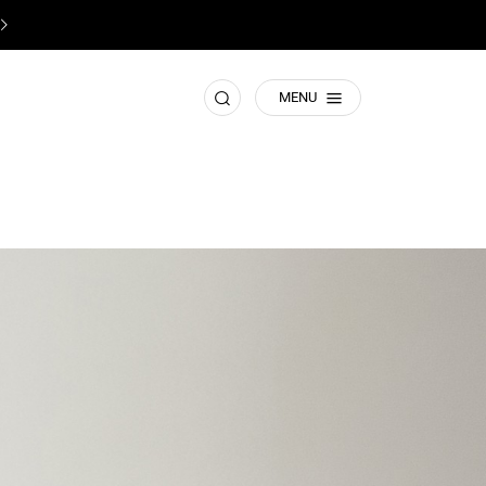
♥️
תשומת ליבכם! זהו האתר הרישמי של קסטרו
♥️
חפש
MENU
לדים
ובי
נים-
אנר
אשי