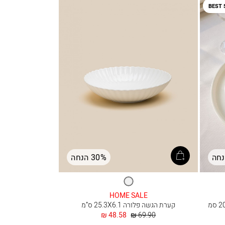
BEST 
30% הנחה
לבן
HOME SALE
קערת הגשה פלורה 25.3X6.1 ס”מ
מחיר
החל
48.58 ₪
69.90 ₪
רגיל
מ