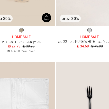
30% הנחה
30% הנחה
לבן
אפור
HOME SALE
HOME SALE
PURE WHIT קוטר 22 סמ
כוס יין זכוכית אפורה עבודת יד
מחיר
החל
מחיר
החל
27.73 ₪
39.90 ₪
34.68 ₪
49.90 ₪
רגיל
מ
רגיל
מ
6 יח׳ - סה״כ 166.38 ₪