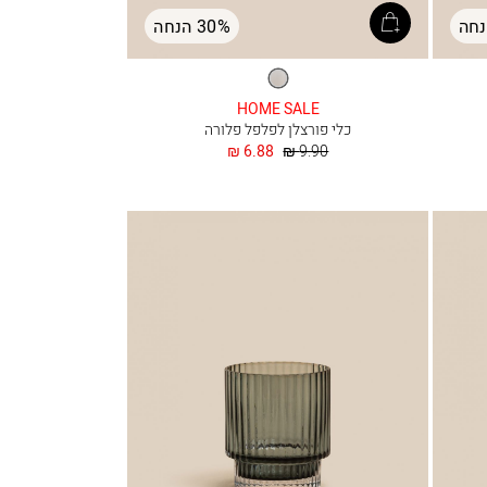
30% הנחה
לבן
HOME SALE
כלי פורצלן לפלפל פלורה
מחיר
החל
6.88 ₪
9.90 ₪
רגיל
מ