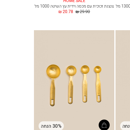
HOME SALE
צנצנת זכוכית עם מכסה וידית עץ השיטה 1000 מל
מחיר
החל
20.78 ₪
29.90 ₪
רגיל
מ
30% הנחה