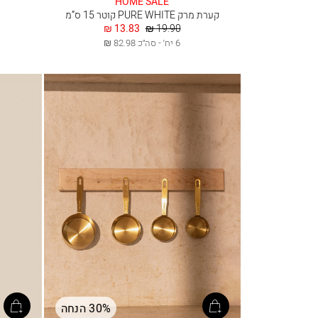
HOME SALE
קערת מרק PURE WHITE קוטר 15 ס”מ
מחיר
החל
13.83 ₪
19.90 ₪
רגיל
מ
6 יח׳ - סה״כ 82.98 ₪
30% הנחה