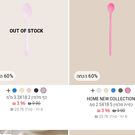
OUT OF STOCK
60% הנחה
60% הנחה
See
See
פוקסיה
אפור
תכלת
בננה
לבן
לבנדר
אפור
ורוד
בננה
תכלת
more
more
בייבי
כף מלמין 3.3X18.2 ס”מ
HOME NEW COLLECTIO
lours
colours
מחיר
החל
3.96 ₪
9.90 ₪
כפית מלמין 2.5X18.5 סמ
רגיל
מ
6 יח׳ - סה״כ 23.76 ₪
מחיר
החל
3.96 ₪
9.90 ₪
רגיל
מ
6 יח׳ - סה״כ 23.76 ₪