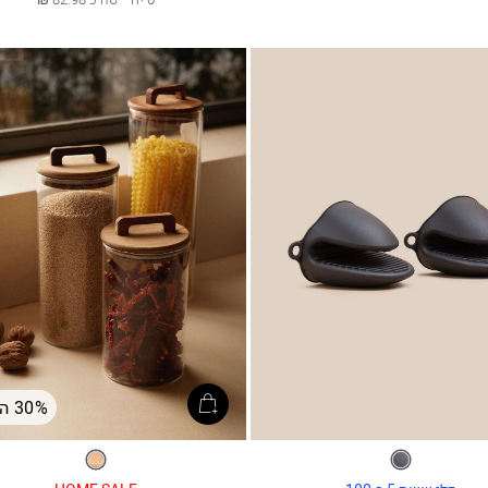
30% הנחה
אפור
שקוף
כהה