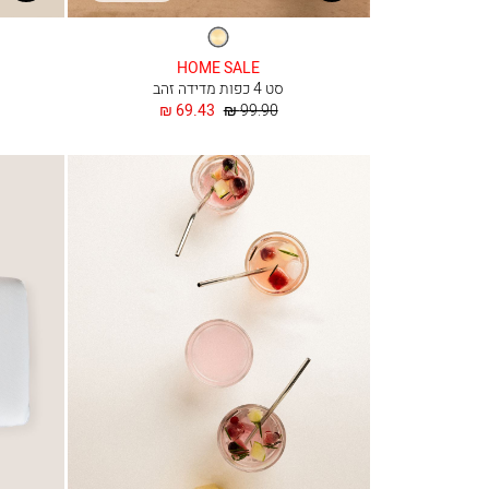
זהב
HOME SALE
סט 4 כפות מדידה זהב
מחיר
החל
69.43 ₪
99.90 ₪
רגיל
מ