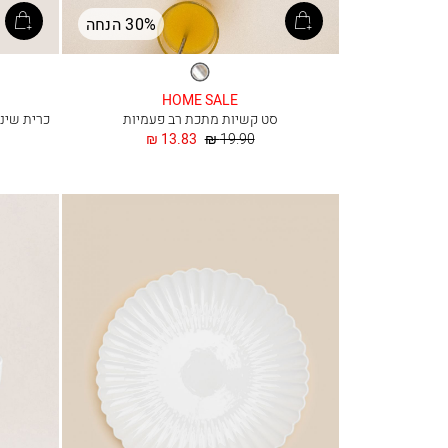
30% הנחה
כסף
HOME SALE
סט קשיות מתכת רב פעמיות
מחיר
החל
13.83 ₪
19.90 ₪
רגיל
מ