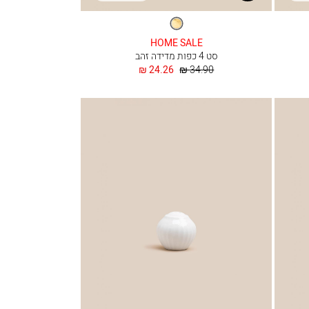
זהב
HOME SALE
סט 4 כפות מדידה זהב
מחיר
החל
24.26 ₪
34.90 ₪
רגיל
מ