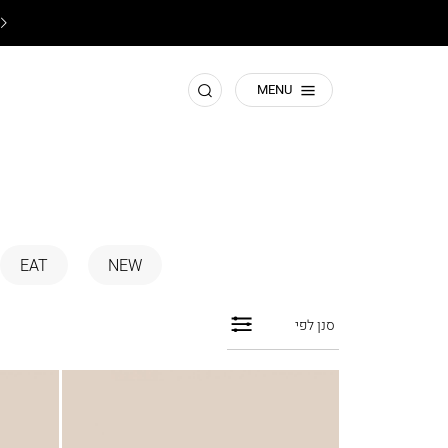
משלוחים החל מ ₪9.9 משלוח חינם ברכישה מעל ₪199
חפש
MENU
EAT
NEW
סנן לפי