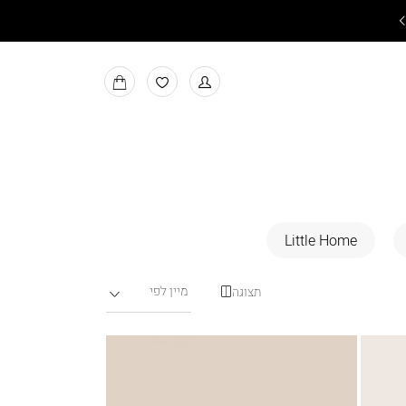
קולקציית הום והדפסת חולצות ביה"ס 5-7 ימי עסקים
למעבר
MY
למועדפים
BAG
Little Home
תצוגה