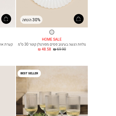
30% הנחה
לבן
HOME SALE
צלחת הגשה בעיצוב פסים מפורצלן קוטר 30 ס”מ
קערת אוכל להגשה E
מחיר
החל
48.58 ₪
69.90 ₪
רגיל
מ
BEST SELLER