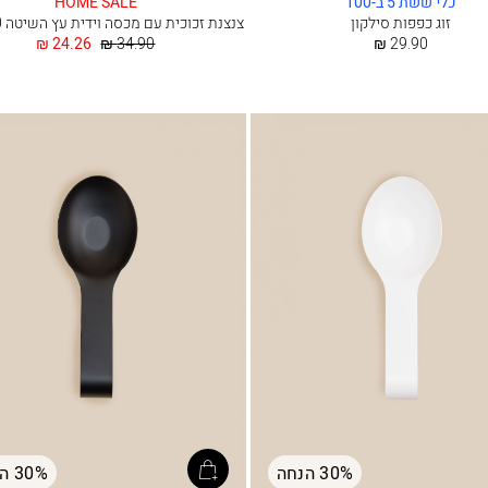
כלי ששת 5 ב-100
HOME SALE
זוג כפפות סילקון
צנצנת זכוכית עם מכסה וידית עץ השיטה 1300 מל
החל
מחיר
החל
24.26 ₪
34.90 ₪
29.90 ₪
מ
רגיל
מ
30% הנחה
30% הנחה