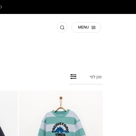
♥️
תשומת ליבכם! זהו האתר הרישמי של קסטרו
♥️
חפש
MENU
סנן לפי