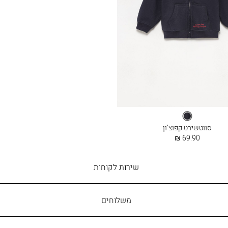
בלו
ברי
סווטשירט קפוצ’ון
החל
69.90 ₪
מ
שירות
שירות לקוחות
לקוחות
משלוחים