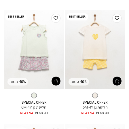
רגיל
מ
רגיל
מ
הוסף
הוסף
BEST SELLER
BEST SELLER
למועדפים
למועדפים
40% הנחה
40% הנחה
אופוויט
טורקיז
SPECIAL OFFER
SPECIAL OFFER
חליפת גן 6M-4Y
חליפת גן 6M-4Y
מחיר
החל
מחיר
החל
41.94 ₪
69.90 ₪
41.94 ₪
69.90 ₪
רגיל
מ
רגיל
מ