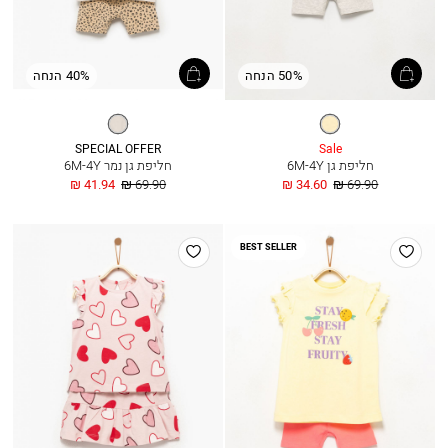
50% הנחה
40% הנחה
בננה
אופוויט
מלאנז’
SPECIAL OFFER
Sale
חליפת גן 6M-4Y
חליפת גן נמר 6M-4Y
מחיר
החל
מחיר
החל
41.94 ₪
69.90 ₪
34.60 ₪
69.90 ₪
רגיל
מ
רגיל
מ
הוסף
הוסף
BEST SELLER
למועדפים
למועדפים