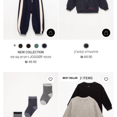
See
בלו
אינדיגו
ירוק
אספרסו
פחם
more
ברי
מעושן
כהה
סווטשירט קפוצ’ון
colours
NEW COLLECTION
החל
69.90 ₪
מכנסי JOGGER רחבים עם פס
מ
החל
49.90 ₪
מ
הוסף
הוסף
BEST SELLER
למועדפים
למועדפים