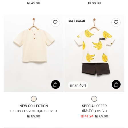
החל
החל
49.90 ₪
99.90 ₪
מ
מ
הוסף
הוסף
BEST SELLER
למועדפים
למועדפים
40% הנחה
אופוויט
שנהב
NEW COLLECTION
SPECIAL OFFER
חליפת גן 6M-4Y
טי-שירט טקסטורה עם כפתורים
מחיר
החל
החל
89.90 ₪
41.94 ₪
69.90 ₪
רגיל
מ
מ