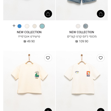
See
מיד
אופוויט
פסים
קרח
אופוויט
כחול
more
כחול
בוהק
colours
NEW COLLECTION
NEW COLLECTION
מכנסי ג’ינס קרגו קצרים
טישירט אוברסייז
החל
החל
49.90 ₪
109.90 ₪
מ
מ
הוסף
הוסף
למועדפים
למועדפים