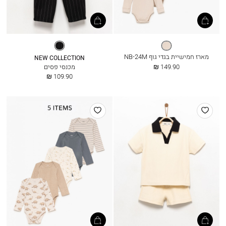
מלנז’
פסים
אפור
שחור
מארז חמישיית בגדי גוף NB-24M
NEW COLLECTION
החל
149.90 ₪
מכנסי פסים
מ
החל
109.90 ₪
מ
הוסף
הוסף
למועדפים
למועדפים