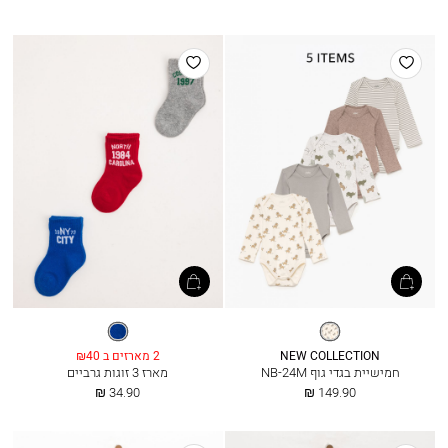
מ
הוסף
הוסף
למועדפים
למועדפים
אפור
דנים
בהיר
מלאנז’
NEW COLLECTION
2 מארזים ב ₪40
חמישיית בגדי גוף NB-24M
מארז 3 זוגות גרביים
החל
החל
34.90 ₪
149.90 ₪
מ
מ