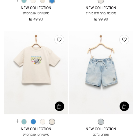
more
בוהק
colours
NEW COLLECTION
NEW COLLECTION
מכנסי ברמודה אריג
טישירט אוברסייז
החל
החל
49.90 ₪
99.90 ₪
מ
מ
הוסף
הוסף
למועדפים
למועדפים
See
ג׳ינס
קרח
אופוויט
כחול
פסים
more
בהיר
בוהק
colours
NEW COLLECTION
NEW COLLECTION
שורט ג׳ינס
טישירט אוברסייז