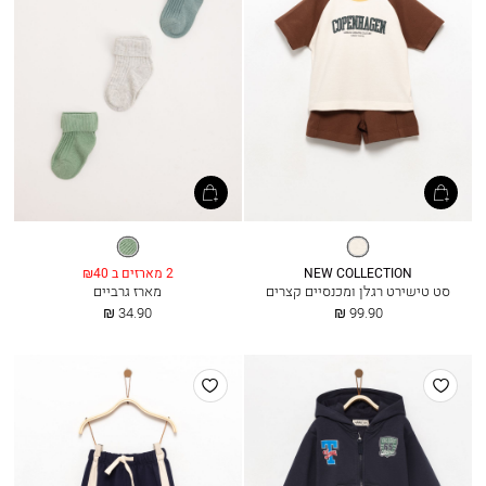
חום
ירוק
אפרפר
אייסברג
בהיר
NEW COLLECTION
2 מארזים ב ₪40
סט טישירט רגלן ומכנסיים קצרים
מארז גרביים
החל
החל
34.90 ₪
99.90 ₪
מ
מ
הוסף
הוסף
למועדפים
למועדפים