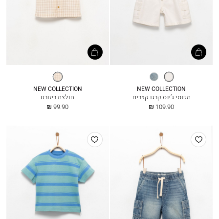
אופוויט
מיד
אריג
כחול
משובץ
NEW COLLECTION
NEW COLLECTION
מכנסי ג’ינס קרגו קצרים
חולצת ריזורט
החל
החל
99.90 ₪
109.90 ₪
מ
מ
הוסף
הוסף
למועדפים
למועדפים