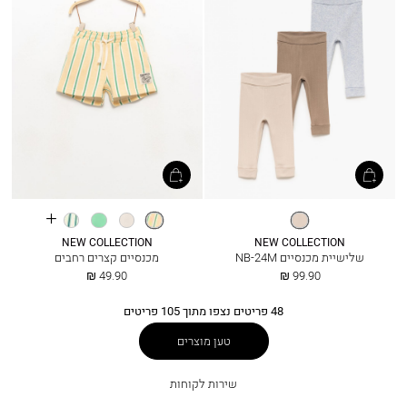
See
בז
צהוב
קרח
ירוק
חום
more
חול
בוהק
אפרפר
colours
בהיר
NEW COLLECTION
NEW COLLECTION
שלישיית מכנסיים NB-24M
מכנסיים קצרים רחבים
החל
החל
49.90 ₪
99.90 ₪
מ
מ
48
פריטים נצפו מתוך
105
פריטים
טען מוצרים
שירות
שירות לקוחות
לקוחות