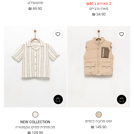
סווטשירט
2 מארזים ב ₪40
החל
מארז גרביים
69.90 ₪
מ
החל
34.90 ₪
מ
הוסף
הוסף
למועדפים
למועדפים
לאטה
פסים
שחור
וסט מרובה כיסים
NEW COLLECTION
החל
149.90 ₪
מכופתרת פסים טקסטורה
מ
החל
109.90 ₪