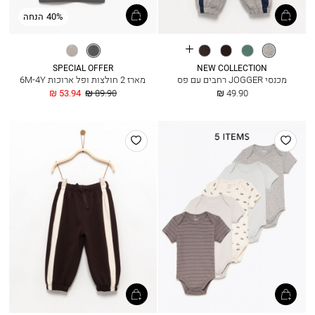
40% הנחה
See
אפור
ירוק
אספרסו
פחם
טורקיז
מלנז’
more
מלאנז’
מעושן
כהה
מעושן
אפור
colours
SPECIAL OFFER
NEW COLLECTION
מכנסי JOGGER רחבים עם פס
מארז 2 חולצות ופל ארוכות 6M-4Y
החל
מחיר
החל
53.94 ₪
89.90 ₪
49.90 ₪
מ
רגיל
מ
הוסף
הוסף
למועדפים
למועדפים