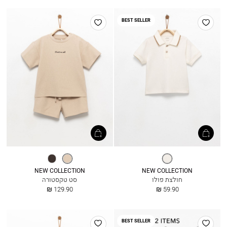
הוסף
הוסף
BEST SELLER
למועדפים
למועדפים
אופוויט
אבן
פחם
בהיר
NEW COLLECTION
NEW COLLECTION
חולצת פולו
סט טקסטורה
החל
החל
129.90 ₪
59.90 ₪
מ
מ
הוסף
הוסף
BEST SELLER