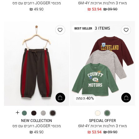
מארז 3 חולצות ארוכות 6M-4Y
מכנסי JOGGER רחבים עם פס
מחיר
החל
החל
49.90 ₪
53.94 ₪
89.90 ₪
רגיל
מ
מ
הוסף
הוסף
BEST SELLER
למועדפים
למועדפים
40% הנחה
See
ירוק
שקד
פחם
אפור
אספרסו
ירוק
more
עמוק
בהיר
מלאנז’
כהה
מעושן
colours
NEW COLLECTION
SPECIAL OFFER
מארז 3 חולצות ארוכות 6M-4Y
מכנסי JOGGER רחבים עם פס
מחיר
החל
החל
49.90 ₪
53.94 ₪
89.90 ₪
רגיל
מ
מ