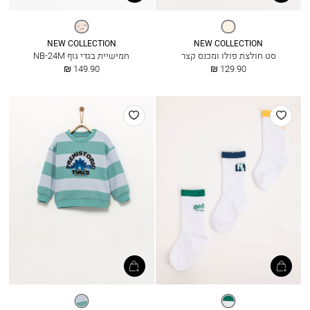
חום
פטרול
אפרפר
בהיר
NEW COLLECTION
NEW COLLECTION
סט חולצת פולו ומכנס קצר
חמישיית בגדי גוף NB-24M
החל
החל
149.90 ₪
129.90 ₪
מ
מ
הוסף
הוסף
למועדפים
למועדפים
לבן
פסים