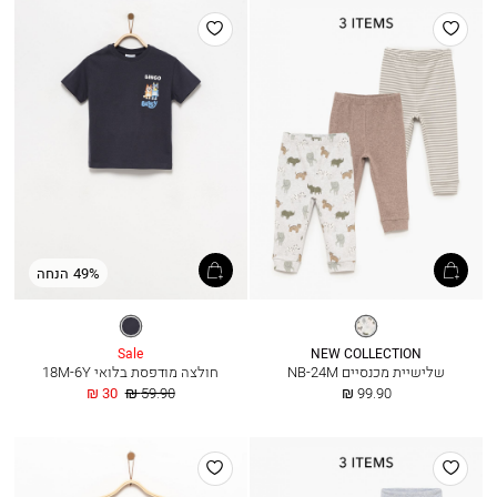
הוסף
הוסף
למועדפים
למועדפים
49% הנחה
אפור
ג׳ינס
בהיר
כהה
מלאנז’
Sale
NEW COLLECTION
שלישיית מכנסיים NB-24M
חולצה מודפסת בלואי 18M-6Y
החל
מחיר
החל
30 ₪
59.90 ₪
99.90 ₪
מ
רגיל
מ
הוסף
הוסף
למועדפים
למועדפים