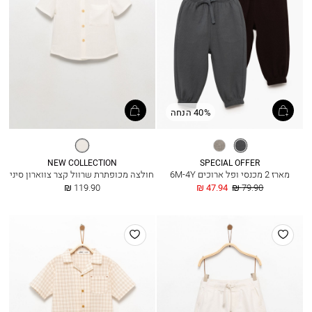
40% הנחה
טורקיז
מלנז’
אופוויט
מעושן
אפור
NEW COLLECTION
SPECIAL OFFER
מארז 2 מכנסי ופל ארוכים 6M-4Y
חולצה מכופתרת שרוול קצר צווארון סיני
מחיר
החל
החל
119.90 ₪
47.94 ₪
79.90 ₪
רגיל
מ
מ
הוסף
הוסף
למועדפים
למועדפים