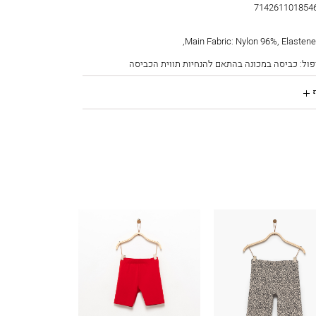
714261101854
7142611018546T8
פול: כביסה במכונה בהתאם להנחיות תווית הכביסה