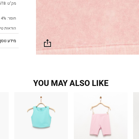
מק"ט:
6T8
חומר: Main Fabric: Nylon 96%, Elastene 4%,
הוראות טי
מידע נוסף
שתף
YOU MAY ALSO LIKE