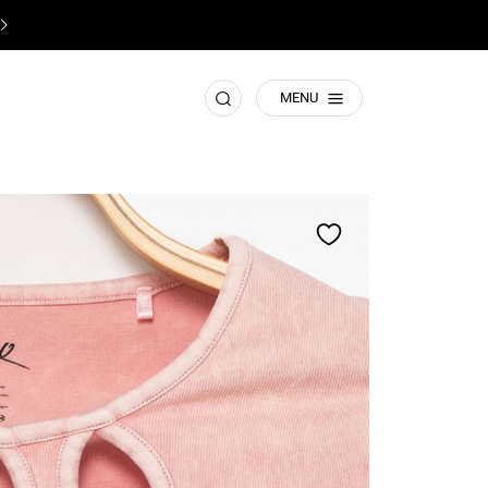
♥️
תשומת ליבכם! זהו האתר הרישמי של קסטרו
♥️
חפש
MENU
הוסף
למועדפים