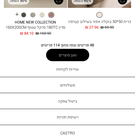
60% הנחה
50% הנחה
See
לבן
רוז
שמנת
אפור
אפור
more
בהיר
כהה
כרית 50*30 בוקלה אפור בשילוב קטיפה
colours
HOME NEW COLLECTION
מחיר
החל
69.90 ₪
27.96 ₪
סדין 180TC פרקל שטוף 160X200CM
רגיל
מ
מחיר
החל
84.10 ₪
169.90 ₪
רגיל
מ
48
פריטים נצפו מתוך
114
פריטים
טען מוצרים
שירות
שירות לקוחות
לקוחות
משלוחים
ביטול עסקה
רשימת חנויות
CASTRO
CASTRO