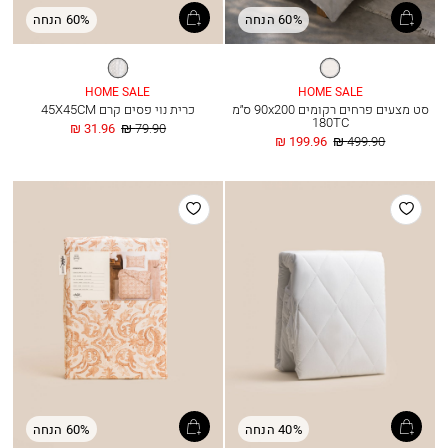
60% הנחה
60% הנחה
לבן
שמנת
HOME SALE
HOME SALE
סט מצעים פרחים רקומים 90x200 ס״מ
כרית נוי פסים קרם 45X45CM
180TC
מחיר
החל
31.96 ₪
79.90 ₪
מחיר
החל
רגיל
מ
199.96 ₪
499.90 ₪
רגיל
מ
הוסף
הוסף
למועדפים
למועדפים
40% הנחה
60% הנחה