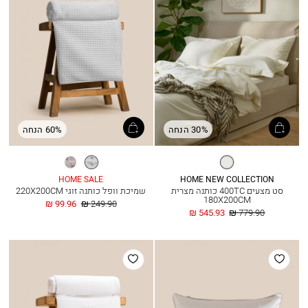
30% הנחה
60% הנחה
שמנת
לבן
אפור
HOME SALE
HOME NEW COLLECTION
סט מצעים 400TC כותנה מצרית
שמיכת וופל כותנה זוגי 220X200CM
180X200CM
מחיר
החל
99.96 ₪
249.90 ₪
מחיר
החל
רגיל
מ
545.93 ₪
779.90 ₪
רגיל
מ
הוסף
הוסף
למועדפים
למועדפים