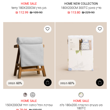
HOME SALE
HOME NEW COLLECTION
סדין סאטן 180X200CM 300TC
מגן מזרן terry 180X200CM
מחיר
החל
מחיר
החל
112.99 ₪
189.90 ₪
113.80 ₪
229.90 ₪
רגיל
מ
רגיל
מ
הוסף
הוסף
למועדפים
למועדפים
60% הנחה
60% הנחה
לבן
לבן
אפור
+
כחול
HOME SALE
HOME SALE
סט מצעים הורטנזיה 180x200 ס״מ
שמיכת וופל כותנה יחיד 150X200CM
180TC
מחיר
החל
79.96 ₪
199.90 ₪