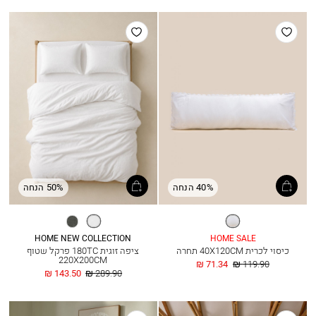
הוסף
הוסף
למועדפים
למועדפים
40% הנחה
50% הנחה
לבן
לבן
אפור
כהה
HOME NEW COLLECTION
HOME SALE
כיסוי לכרית 40X120CM תחרה
ציפה זוגית 180TC פרקל שטוף
220X200CM
מחיר
החל
71.34 ₪
119.90 ₪
רגיל
מ
מחיר
החל
143.50 ₪
289.90 ₪
רגיל
מ