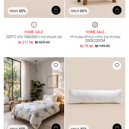
60% הנחה
60% הנחה
ורוד
לבן+
חום
HOME SALE
HOME SALE
שמיכת קיץ ורודה קווילט עם מילוי
סט מצעים קירה 160x200 ס״מ 220TC
200X220CM
מחיר
החל
211.96 ₪
529.90 ₪
מחיר
החל
רגיל
מ
79.96 ₪
199.90 ₪
רגיל
מ
הוסף
הוסף
למועדפים
למועדפים
40% הנחה
60% הנחה