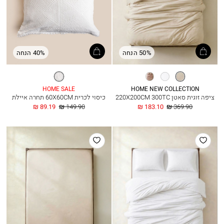
50% הנחה
40% הנחה
אבן
לבן
ורוד
לבן
בהיר
מעושן
HOME SALE
HOME NEW COLLECTION
ציפה זוגית סאטן 220X200CM 300TC
כיסוי לכרית 60X60CM תחרה איילת
מחיר
החל
מחיר
החל
89.19 ₪
149.90 ₪
183.10 ₪
369.90 ₪
רגיל
מ
רגיל
מ
הוסף
הוסף
למועדפים
למועדפים