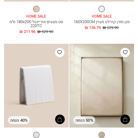
לבן
מולטי
HOME SALE
HOME SALE
מגן מזרן קווילט מעוין 160X200CM
סט מצעים אוריינטל 180x200 ס״מ
220TC
מחיר
החל
136.79 ₪
229.90 ₪
רגיל
מ
מחיר
החל
211.96 ₪
529.90 ₪
רגיל
מ
הוסף
הוסף
למועדפים
למועדפים
50% הנחה
40% הנחה
אבן
לבן