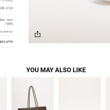
כפכפי ג׳לי
מק"ט:
636
חומר:
100%,
הוראות טיפ
שתף
מידע נוסף
YOU MAY ALSO LIKE