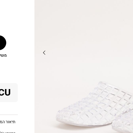
משלוח
CU
תיאור המו