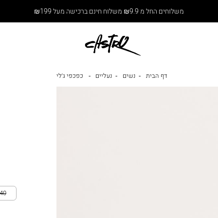
משלוחים החל מ ₪9.9 משלוח חינם ברכישה מעל ₪199
דף הבית
נשים
נעליים
כפכפי ג׳לי
40