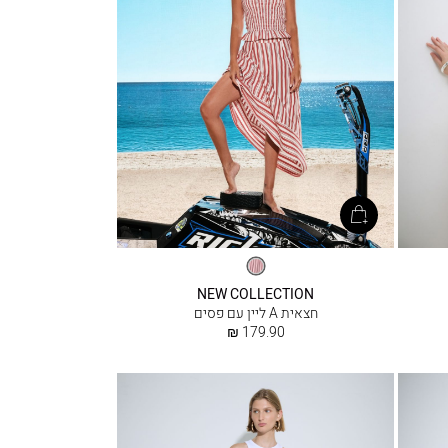
פסים
NEW COLLECTION
חצאית A ליין עם פסים
החל
179.90 ₪
מ