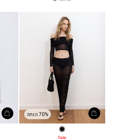
מ
70% הנחה
שחור
Sale