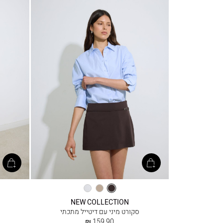
אספרסו
קפה
אופוויט
NEW COLLECTION
סקורט מיני עם דיטייל מתכתי
החל
159.90 ₪