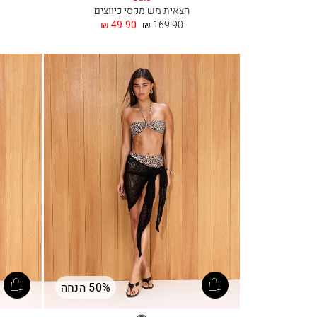
חצאית מש מקסי כיווצים
מחיר
החל
49.90 ₪
169.90 ₪
רגיל
מ
50% הנחה