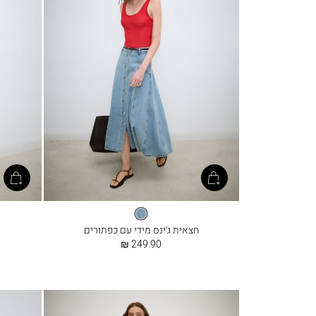
תכלת
חצאית ג׳ינס מידי עם כפתורים
החל
249.90 ₪
מ