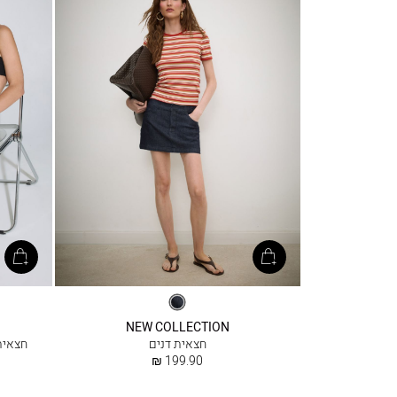
דנים
לא
NEW COLLECTION
שטוף
חצאית דנים
חצאית
החל
199.90 ₪
מ