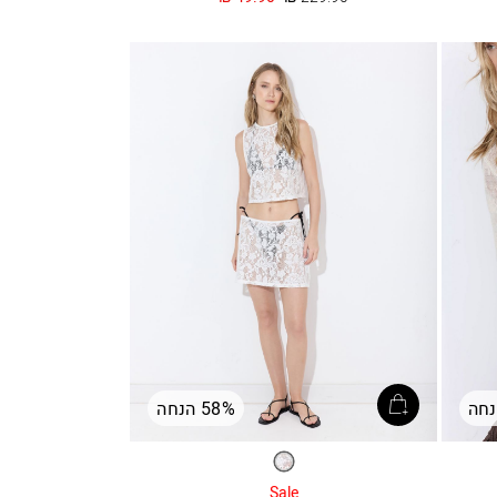
רגיל
מ
58% הנחה
לבן
Sale