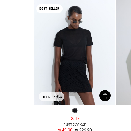
BEST SELLER
78% הנחה
שחור
Sale
חצאית קרושה
מחיר
החל
49.90 ₪
229.90 ₪