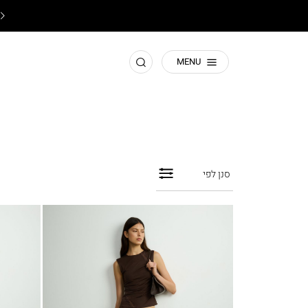
♥️
תשומת ליבכם! זהו האתר הרישמי של קסטרו
♥️
חפש
MENU
סנן לפי