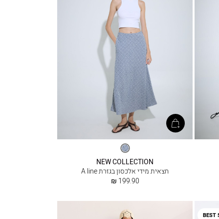
אריג
משובץ
NEW COLLECTION
חצאית מידי אלכסון בגזרת A line
החל
199.90 ₪
מ
BEST 