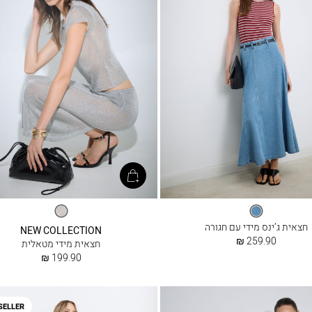
ג׳ינס
כסף
בהיר
חצאית ג’ינס מידי עם חגורה
NEW COLLECTION
החל
259.90 ₪
חצאית מידי מטאלית
מ
החל
199.90 ₪
מ
SELLER