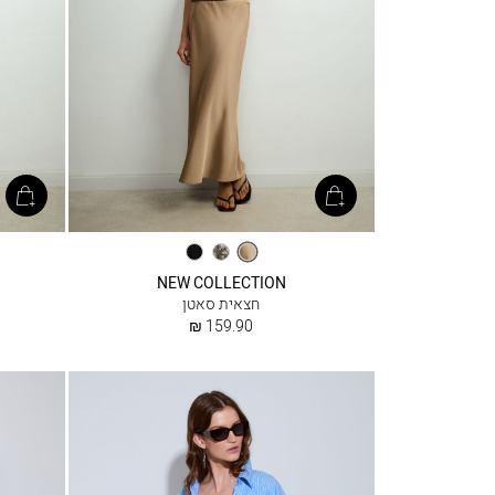
קפה
נחש
שחור
NEW COLLECTION
חצאית סאטן
החל
159.90 ₪
מ