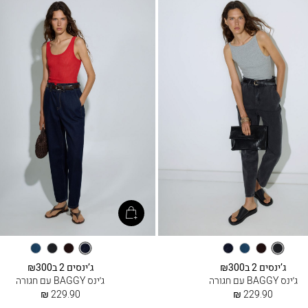
שחור
חום
מיד
דנים
דנים
חום
שחור
מיד
כהה
כחול
לא
לא
כהה
כחול
ג’ינסים 2 ב₪300
ג’ינסים 2 ב₪300
שטוף
שטוף
ג׳ינס BAGGY עם חגורה
ג׳ינס BAGGY עם חגורה
החל
החל
229.90 ₪
229.90 ₪
מ
מ