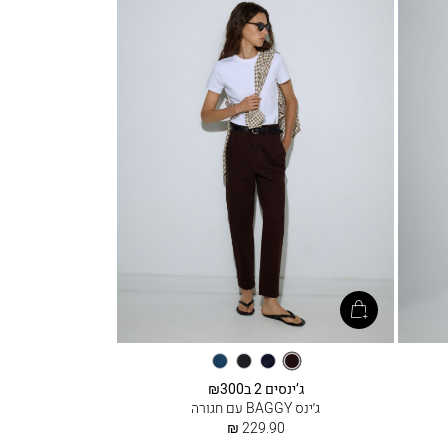
חום
דנים
שחור
מיד
כהה
לא
כחול
ג’ינסים 2 ב₪300
שטוף
ג׳ינס BAGGY עם חגורה
החל
229.90 ₪
מ