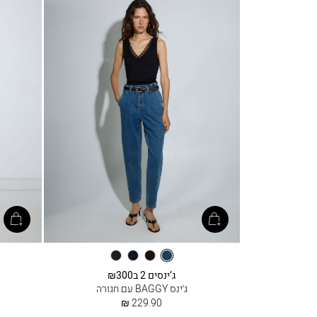
מיד
חום
דנים
שחור
כחול
כהה
לא
ג’ינסים 2 ב₪300
שטוף
ג׳ינס BAGGY עם חגורה
החל
229.90 ₪
מ