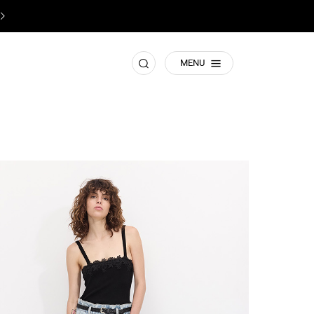
♥️
תשומת ליבכם! זהו האתר הרישמי של קסטרו
♥️
חפש
MENU
|
baggy
|
women_baggy
(431)