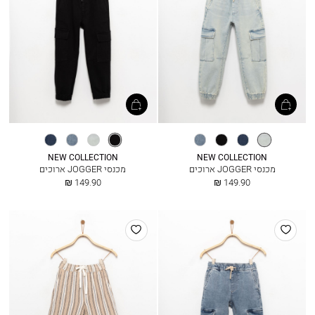
אייס
מיד
שחור
ג׳ינס
שחור
אייס
ג׳ינס
מיד
בלו
כחול
בהיר
בלו
בהיר
כחול
NEW COLLECTION
NEW COLLECTION
מכנסי JOGGER ארוכים
מכנסי JOGGER ארוכים
החל
החל
149.90 ₪
149.90 ₪
מ
מ
הוסף
הוסף
למועדפים
למועדפים