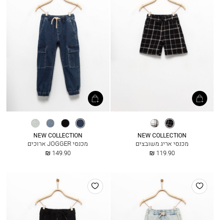
שחור
אריג
מיד
שחור
ג׳ינס
אייס
משובץ
כחול
בהיר
בלו
NEW COLLECTION
NEW COLLECTION
מכנסי אריג משובצים
מכנסי JOGGER ארוכים
החל
החל
149.90 ₪
119.90 ₪
מ
מ
הוסף
הוסף
למועדפים
למועדפים