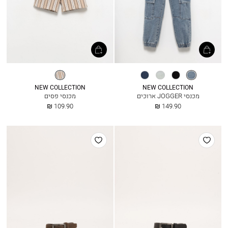
ג׳ינס
שחור
אייס
מיד
פסים
בהיר
בלו
כחול
NEW COLLECTION
NEW COLLECTION
מכנסי JOGGER ארוכים
מכנסי פסים
החל
החל
109.90 ₪
149.90 ₪
מ
מ
הוסף
הוסף
למועדפים
למועדפים