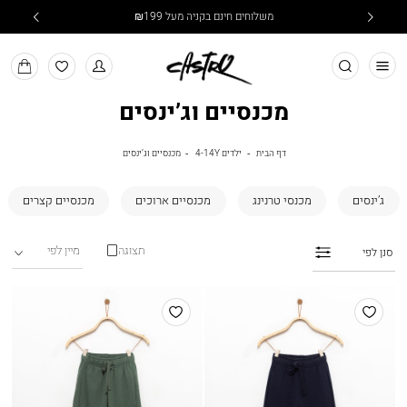
משלוחים חינם בקניה מעל ₪199
חפש
למעבר
MY
למועדפים
BAG
מכנסיים וג’ינסים
דף
ילדים
מכנסיים
דף הבית
ילדים 4-14Y
מכנסיים וג’ינסים
הבית
4-
וג’ינסים
14Y
ג’ינסים
מכנסי טרנינג
מכנסיים ארוכים
מכנסיים קצרים
תצוגה
סנן לפי
הוסף
הוסף
למועדפים
למועדפים