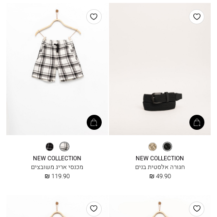
הוסף
הוסף
למועדפים
למועדפים
שחור
אלון
אריג
שחור
משובץ
NEW COLLECTION
NEW COLLECTION
חגורה אלסטית בנים
מכנסי אריג משובצים
החל
החל
119.90 ₪
49.90 ₪
מ
מ
הוסף
הוסף
למועדפים
למועדפים