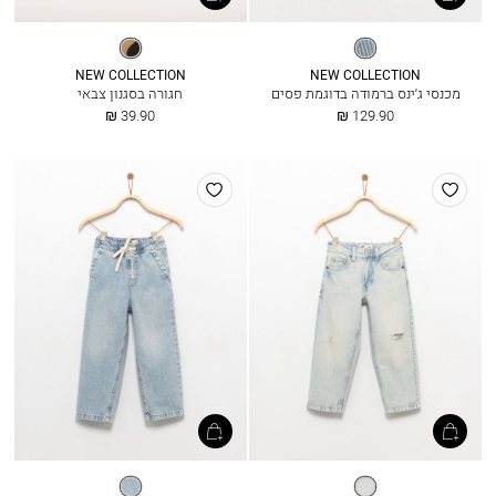
פסים
צבאי
רענן
NEW COLLECTION
NEW COLLECTION
מכנסי ג׳ינס ברמודה בדוגמת פסים
חגורה בסגנון צבאי
החל
החל
39.90 ₪
129.90 ₪
מ
מ
הוסף
הוסף
למועדפים
למועדפים
ג׳ינס
ג׳ינס