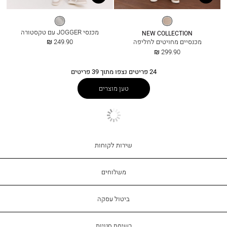
אבן
טורקיז
בהיר
מעושן
מכנסי JOGGER עם טקסטורה
NEW COLLECTION
החל
מכנסיים מחויטים לחליפה
249.90 ₪
מ
החל
299.90 ₪
מ
24
פריטים נצפו מתוך
39
פריטים
טען מוצרים
שירות
שירות לקוחות
לקוחות
משלוחים
ביטול עסקה
רשימת חנויות