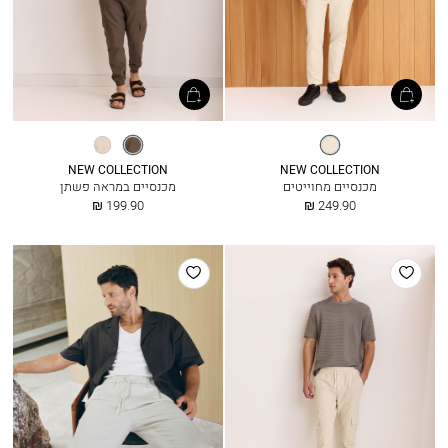
בז׳
חום
אבן
כהה
בהיר
NEW COLLECTION
NEW COLLECTION
מכנסיים מחוייטים
מכנסיים במראה פשתן
החל
החל
199.90 ₪
249.90 ₪
מ
מ
הוסף
הוסף
למועדפים
למועדפים