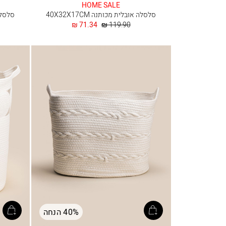
HOME SALE
סלסלה אובלית מכותנה 40X32X17CM
סלסלה א
מחיר
החל
71.34 ₪
119.90 ₪
רגיל
מ
40% הנחה