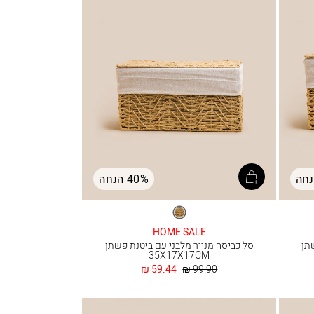
40% הנחה
טבעי
HOME SALE
תן
סל כביסה מנייר מלבני עם ביטנת פשתן
35X17X17CM
מחיר
החל
59.44 ₪
99.90 ₪
רגיל
מ