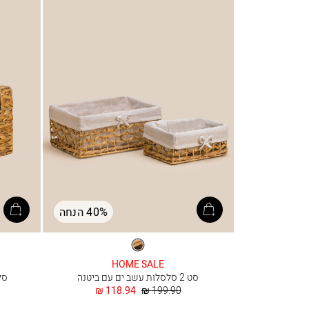
40% הנחה
טבעי
HOME SALE
סט 2 סלסלות עשב ים עם ביטנה
סל מ
מחיר
החל
118.94 ₪
199.90 ₪
רגיל
מ