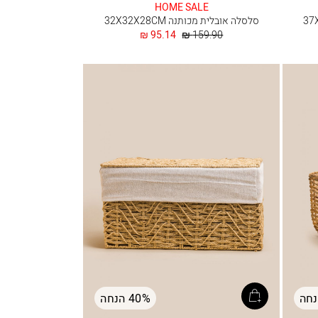
HOME SALE
סלסלה אובלית מכותנה 32X32X28CM
מחיר
החל
95.14 ₪
159.90 ₪
רגיל
מ
40% הנחה