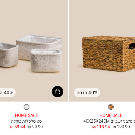
40% הנחה
40% הנחה
טבעי
לבן
HOME SALE
HOME SALE
לבני ישב ים 40X25X24CM
סט סלסלות בוקלה
מחיר
החל
מחיר
החל
59.44 ₪
99.90 ₪
118.94 ₪
199.90 ₪
רגיל
מ
רגיל
מ