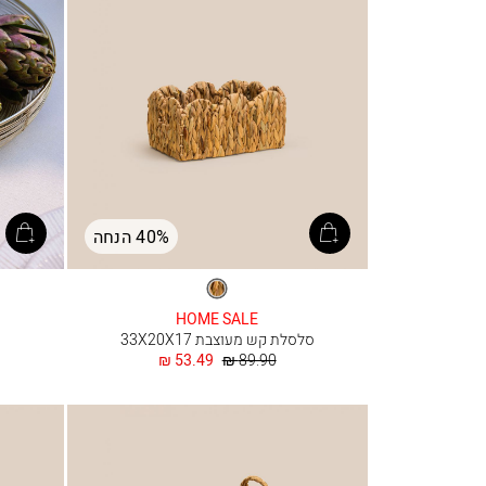
40% הנחה
טבעי
HOME SALE
סלסלת קש מעוצבת 33X20X17
מחיר
החל
53.49 ₪
89.90 ₪
רגיל
מ