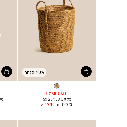
40% הנחה
טבעי
HOME SALE
סל קש 25X38 סמ
סלסלה
מחיר
החל
89.19 ₪
149.90 ₪
רגיל
מ