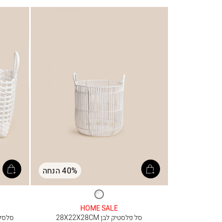
40% הנחה
לבן
HOME SALE
סל פלסטיק לבן 28X22X28CM
סלסלה ל