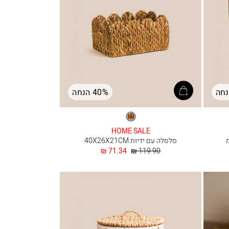
40% הנחה
טבעי
HOME SALE
סלסלה עם ידיות 40X26X21CM
מחיר
החל
71.34 ₪
119.90 ₪
רגיל
מ