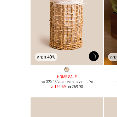
40% הנחה
טבעי
HOME SALE
סל כביסה שתי וערב עגול 32X48 סמ
מחיר
החל
160.59 ₪
269.90 ₪
רגיל
מ