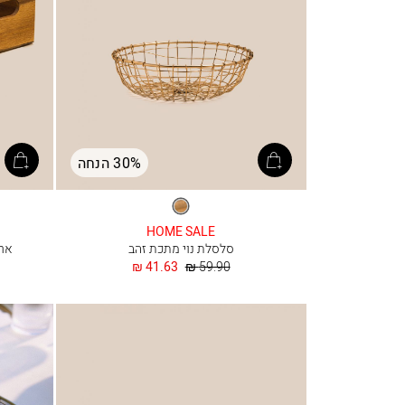
30% הנחה
זהב
HOME SALE
סלסלת נוי מתכת זהב
ארגז
מחיר
החל
41.63 ₪
59.90 ₪
רגיל
מ