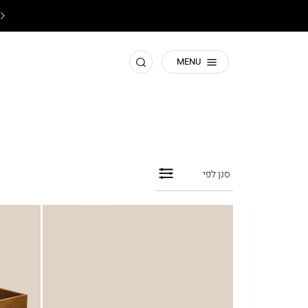
♥️
תשומת ליבכם! זהו האתר הרישמי של קסטרו
♥️
חפש
MENU
סנן לפי