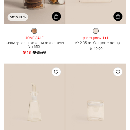
30% הנחה
שקוף
שקוף
1+1 אחסון וארגון
HOME SALE
קופסת אחסון מלבנית 2.35 ליטר
צנצנת זכוכית עם מכסה וידית עץ השיטה
650 מל
החל
49.90 ₪
מ
מחיר
החל
18 ₪
25.90 ₪
רגיל
מ
הוסף
הוסף
למועדפים
למועדפים