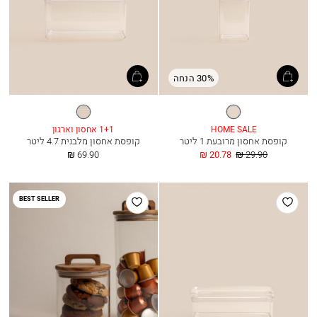
30% הנחה
שקוף
שקוף
HOME SALE
1+1 אחסון וארגון
קופסת אחסון מרובעת 1 ליטר
קופסת אחסון מלבנית 4.7 ליטר
מחיר
החל
החל
69.90 ₪
20.78 ₪
29.90 ₪
רגיל
מ
מ
הוסף
הוסף
BEST SELLER
למועדפים
למועדפים