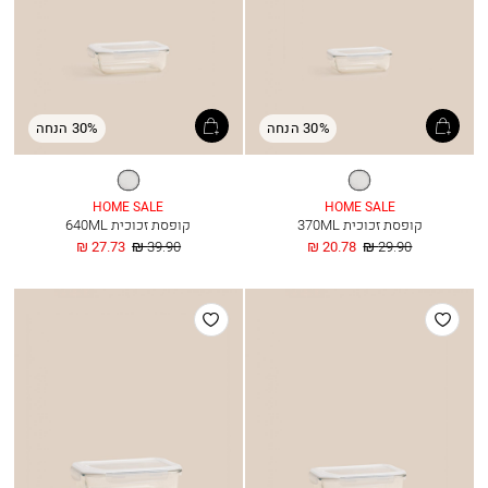
30% הנחה
30% הנחה
שקוף
שקוף
HOME SALE
HOME SALE
קופסת זכוכית 370ML
קופסת זכוכית 640ML
מחיר
החל
מחיר
החל
27.73 ₪
39.90 ₪
20.78 ₪
29.90 ₪
רגיל
מ
רגיל
מ
הוסף
הוסף
למועדפים
למועדפים