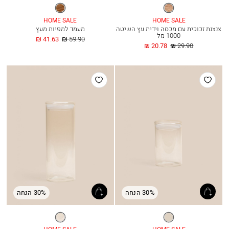
שקוף
טבעי
HOME SALE
HOME SALE
צנצנת זכוכית עם מכסה וידית עץ השיטה
מעמד למפיות מעץ
1000 מל
מחיר
החל
41.63 ₪
59.90 ₪
מחיר
החל
רגיל
מ
20.78 ₪
29.90 ₪
רגיל
מ
הוסף
הוסף
למועדפים
למועדפים
30% הנחה
30% הנחה
שקוף
שקוף