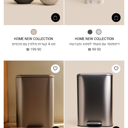
לבן
אפור
מולטי
HOME NEW COLLECTION
HOME NEW COLLECTION
דיספנסר עם מעמד לספוג ומברשת
סט 4 קערות מלמין עם מכסים
החל
החל
199.90 ₪
99.90 ₪
מ
מ
הוסף
הוסף
למועדפים
למועדפים