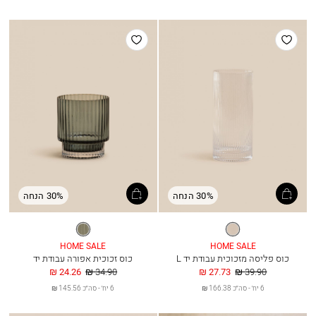
הוסף
הוסף
למועדפים
למועדפים
30% הנחה
30% הנחה
שקוף
אפור
HOME SALE
HOME SALE
כוס פליסה מזכוכית עבודת יד L
כוס זכוכית אפורה עבודת יד
מחיר
החל
מחיר
החל
24.26 ₪
34.90 ₪
27.73 ₪
39.90 ₪
רגיל
מ
רגיל
מ
6 יח׳ - סה״כ 166.38 ₪
6 יח׳ - סה״כ 145.56 ₪