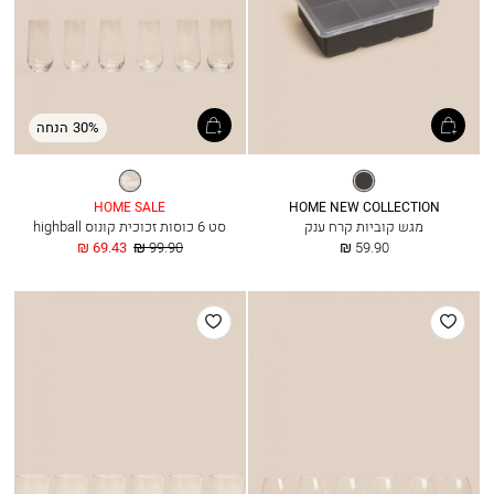
30% הנחה
אפור
שקוף
כהה
HOME SALE
HOME NEW COLLECTION
מגש קוביות קרח ענק
סט 6 כוסות זכוכית קונוס highball
החל
מחיר
החל
69.43 ₪
99.90 ₪
59.90 ₪
מ
רגיל
מ
הוסף
הוסף
למועדפים
למועדפים