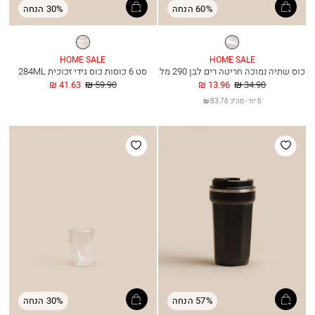
60% הנחה
30% הנחה
שקוף
שקוף
HOME SALE
HOME SALE
כוס שתיה נמוכה חריטה רים לבן 290 מל
סט 6 כוסות כוס גידי זכוכית 284ML
מחיר
החל
מחיר
החל
41.63 ₪
59.90 ₪
13.96 ₪
34.90 ₪
רגיל
מ
רגיל
מ
6 יח׳ - סה״כ 83.76 ₪
הוסף
הוסף
למועדפים
למועדפים
57% הנחה
30% הנחה