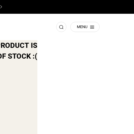
♥️
תשומת ליבכם! זהו האתר הרישמי של קסטרו
♥️
חפש
MENU
PRODUCT IS
F STOCK :(