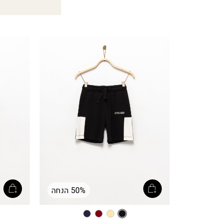
50% הנחה
שחור
צהוב
בורדו’
אינדיגו