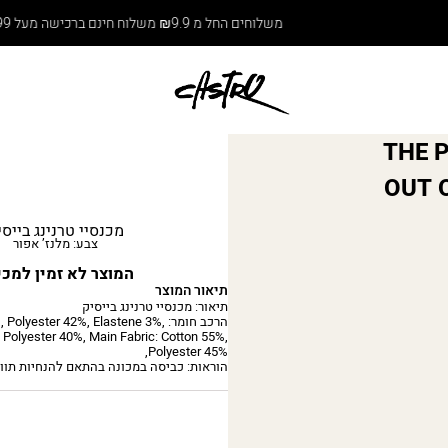
משלוחים החל מ ₪9.9 משלוח חינם ברכישה מעל ₪199
THE 
OUT O
מכנסיי טרנינג בייסי
צבע: מלנז’ אפור
המוצר לא זמין למכי
תיאור המוצר
תיאור: מכנסיי טרנינג בייסיק
הרכב חומר: olyester 42%, Elastene 3%
, Polyester 40%, Main Fabric: Cotton 55%,
Polyester 45%,
הוראות: כביסה במכונה בהתאם להנחיות תוו