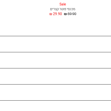
בהיר
Sale
מכנסי פוטר קצרים
מחיר
החל
29.90 ₪
59.90 ₪
רגיל
מ