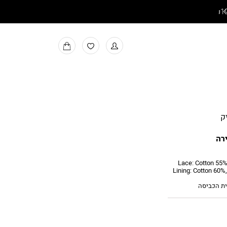
משלוחים חינם בקניה מעל ₪199
למעבר
MY
למועדפים
BAG
ק
רה
Lace: Cotton 55%, P,
Lining: Cotton 60%
ית הכביסה