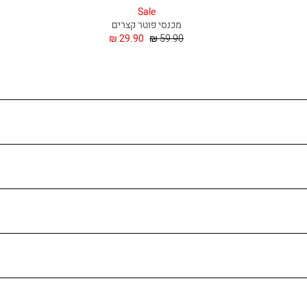
בהיר
Sale
מכנסי פוטר קצרים
מחיר
החל
29.90 ₪
59.90 ₪
רגיל
מ