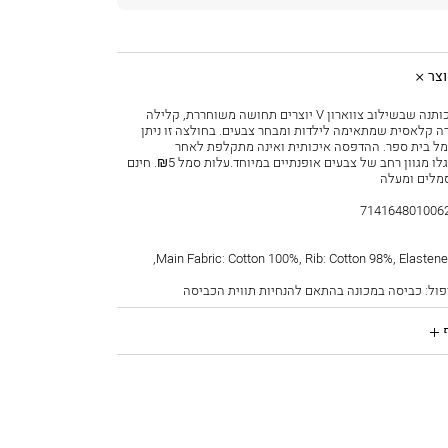
צר
בד 100% כותנה שבשילוב צווארון V יוצרים תחושה משוחררת, קלילה
רה קלאסית שמתאימה לילדות ומבחר צבעים. בחולצה זו ניתן
ל בית ספר. ההדפסה איכותית ואינה מתקלפת לאחר
הכביסות. גלו מגוון רחב של צבעים אופנתיים במיוחד.עלות סמל ₪5. חינם
714164801006
7141648010062T5
פול: כביסה במכונה בהתאם להנחיות תווית הכביסה