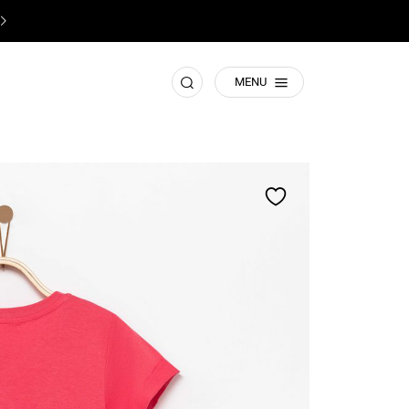
♥️
תשומת ליבכם! זהו האתר הרישמי של קסטרו
♥️
חפש
MENU
הוסף
למועדפים