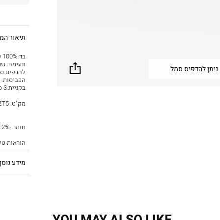
תיאור המו
ונעימה. גז
שתף
ניתן להדפיס סמל
להדפיס סמ
בקניית 3 סמלים ומעלה
מק"ט:
2T5
חומר: Main Fabric: Cotton 100%, Rib: Cotton 98%, Elastene 2%,
הוראות טי
מידע נוסף
YOU MAY ALSO LIKE