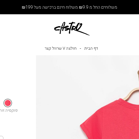
משלוחים החל מ ₪9.9 משלוח חינם ברכישה מעל ₪199
דף הבית
חולצה V שרוול קצר
צבע
פוקסיה
זוהר
פוקסיה זוה