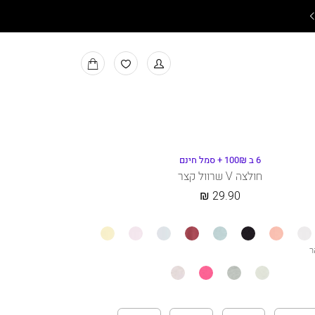
משלוחים חינם בקניה מעל ₪199
למעבר
MY
למועדפים
BAG
6 ב 100₪ + סמל חינם
חולצה V שרוול קצר
29.90 ₪
ר
מידה