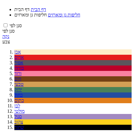
דף הבית
דף הבית
חליפות גן ומארזים
חליפות גן ומארזים
סנן לפי
סנן לפי
נקה
צבע
אבן
אדום
אפור
בורדו
ורוד
חום
טבעי
ירוק
כחול
כתום
לבן
מולטי
סגול
צהוב
שחור