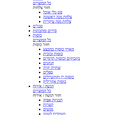
כל המוצרים
חזור
צלחות
סט כלי אוכל
צלחת מנה ראשונה
צלחת מנה עיקרית
סכו”ם
סירים ומחבתות
כוסות
כל המוצרים
חזור
כוסות
מארזי כוסות במבצע
כוסות זכוכית
בקבוקים וכוסות תרמיים
קנקנים
שתייה קרה
ספלים
כוסות יין וקוקטיילים
כוסות אקריליק
הגשה / אירוח
כל המוצרים
חזור
הגשה / אירוח
תבניות אפיה
קערות
מגשים
מעמדים לעוגה