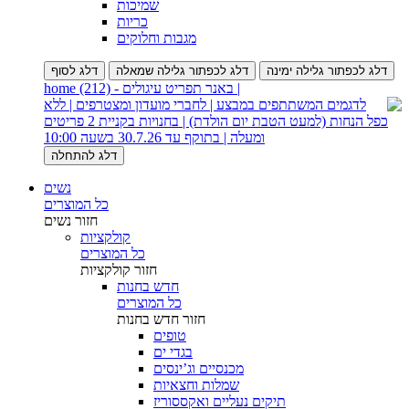
שמיכות
כריות
מגבות וחלוקים
דלג לכפתור גלילה ימינה
דלג לכפתור גלילה שמאלה
דלג לסוף
| באנר תפריט עיגולים - home (212)
דלג להתחלה
נשים
כל המוצרים
חזור
נשים
קולקציות
כל המוצרים
חזור
קולקציות
חדש בחנות
כל המוצרים
חזור
חדש בחנות
טופים
בגדי ים
מכנסיים וג’ינסים
שמלות וחצאיות
תיקים נעליים ואקססוריז