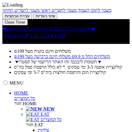
מעבר לתוכן העמוד
מעבר לתפריט ראשי
מעבר לתפריט תחתון
שינוי ניגודיות
עצירת אנימציות
Close Timer
❤️פלאש סייל ט"ו באב על קולקציית לבבות חדשה ❤️
20% הנחה! 💕 THE LOVE EDIT
:
:
:
משלוחים חינם בקניה מעל ₪199
משלוחים החל מ ₪9.9 משלוח חינם ברכישה מעל ₪199
♥️
תשומת ליבכם! זהו האתר הרישמי של קסטרו
♥️
קולקציית אופנה 3-5 ימי עסקים * לא כולל הדפסת סמל בה"ס
קולקציית הום והדפסת חולצות ביה"ס 5-7 ימי עסקים
MENU
HOME
כל המוצרים
HOME
חזור
NEW
EAT
כל המוצרים
EAT
חזור
צלחות