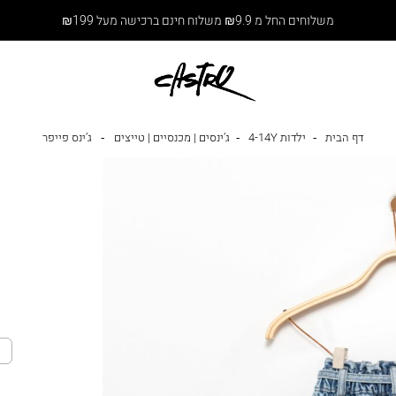
משלוחים החל מ ₪9.9 משלוח חינם ברכישה מעל ₪199
דף הבית
ילדות 4-14Y
ג’ינסים | מכנסיים | טייצים
ג’ינס פייפר