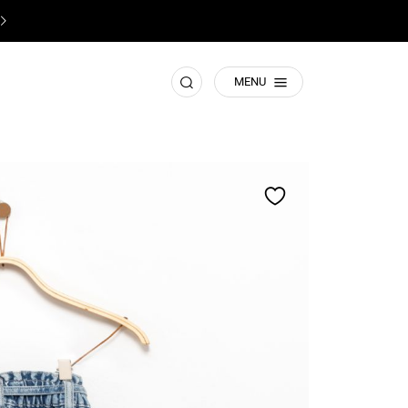
♥️
תשומת ליבכם! זהו האתר הרישמי של קסטרו
♥️
חפש
MENU
הוסף
למועדפים