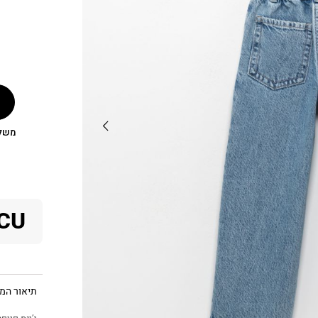
משלוח
CU
תיאור המו