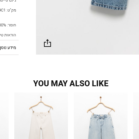
ג’ינס פייפר
מק"ט:
9C1
חומר: Main Fabric: Cotton 100%,
הוראות טי
שתף
מידע נוסף
YOU MAY ALSO LIKE