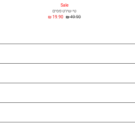
בהיר
Sale
טי-שירט פסים
מחיר
החל
19.90 ₪
49.90 ₪
רגיל
מ