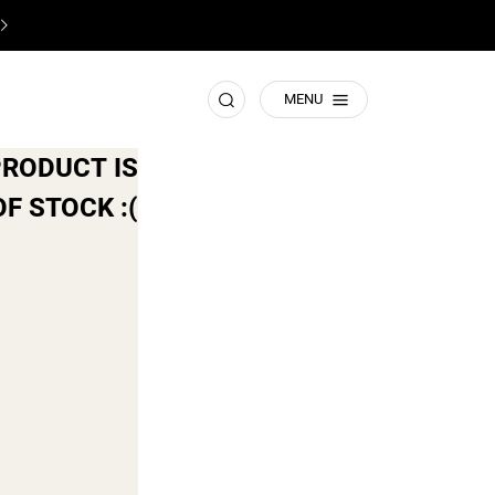
♥️
תשומת ליבכם! זהו האתר הרישמי של קסטרו
♥️
חפש
MENU
PRODUCT IS
F STOCK :(