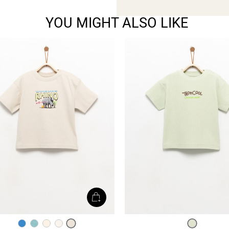
YOU MIGHT ALSO LIKE
סלדין
קרח
חום
אופוויט
פסים
כחול