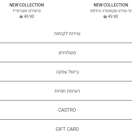
אפרפר
בוהק
NEW COLLECTION
NEW COLLECTION
בהיר
טי-שירט טקסטורה והדפס
טישירט אוברסייז
החל
החל
49.90 ₪
49.90 ₪
מ
מ
שירות
שירות לקוחות
לקוחות
משלוחים
ביטול עסקה
רשימת חנויות
CASTRO
CASTRO
GIFT
GIFT CARD