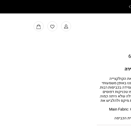
משלוחים חינם בקניה מעל ₪199
למעבר
MY
למועדפים
BAG
רה
את הקולקצייה
נו באופן משמעותי
מידה בכביסות רבות.
ו טכניקות דפוסים
ולה שלא היתה כמוה.
 מיקס ולהלביש את
Main Fabric: Co,
ית הכביסה