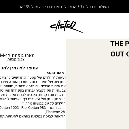
משלוחים החל מ ₪9.9 משלוח חינם ברכישה מעל ₪199
THE 
OUT O
מארז גופיות 6M-4Y
צבע: קצפת
המוצר לא זמין למכי
תיאור המוצר
תיאור: ”הילדים של קסטרו מתרגשים להציג 
החדשה של מארזים וחליפות גן העונה שידרג
את איכות הבדים - כותנה איכותית, נושמת וע
צבעוניות הקולקציה נבחרה בקפידה! התווספ
חדשות עם רקמות, נצנצים לבנות ואיכות מע
יש מגוון ענק של עיצובים כך שאפשר לעשות
הילדים כל יום במשהו אחר. ”
הרכב חומר: tton 100%, Rib: Cotton 98%
Elastene 2%,
הוראות: כביסה במכונה בהתאם להנחיות תוו