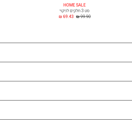
HOME SALE
סט 3 חלקים לניקוי
מחיר
החל
69.43 ₪
99.90 ₪
רגיל
מ