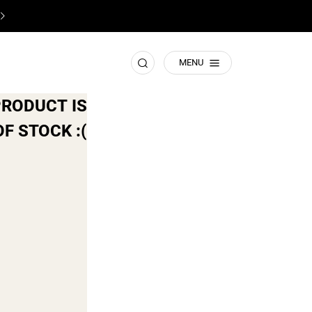
♥️
תשומת ליבכם! זהו האתר הרישמי של קסטרו
♥️
חפש
MENU
PRODUCT IS
F STOCK :(