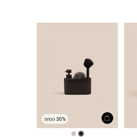
30% הנחה
שחור
לבן