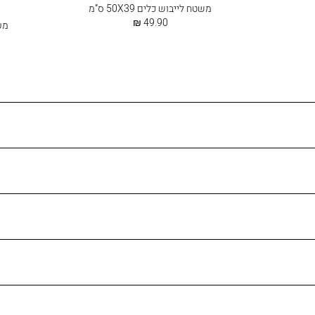
משטח לייבוש כלים 50X39 ס”מ
החל
49.90 ₪
מעמ
מ