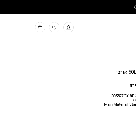
משלוחים חינם בקניה מעל ₪199
למעבר
MY
למועדפים
BAG
רה
 המוצר למכירה
Main Material: Stainl,