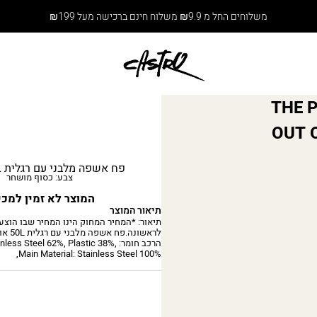
משלוחים החל מ ₪9.9 משלוח חינם ברכישה מעל ₪199
THE 
OUT O
פח אשפה מלבני עם רגלית 50L אורבן
צבע: כסוף מושחר
המוצר לא זמין למכי
תיאור המוצר
תיאור: *המחיר המחוק הינו המחיר שבו הוצע
לראשונה.פח אשפה מלבני עם רגלית 50L אורבן
הרכב חומר: ess Steel 62%, Plastic 38%
Main Material: Stainless Steel 100%,